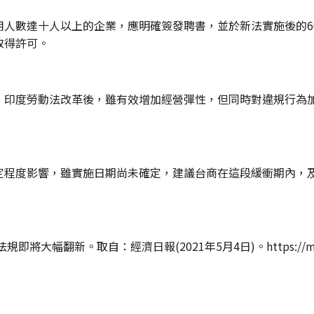
用人數達十人以上的企業，應明確簽發聘書，並於新法實施後的6
取得許可。
，印度勞動法改革後，雖有效增加經營彈性，但同時對違規行為
定程度影響，雖實施日期尚未確定，建議台商在這段緩衝期內，
幅翻新。取自：經濟日報(2021年5月4日)。https://money.udn