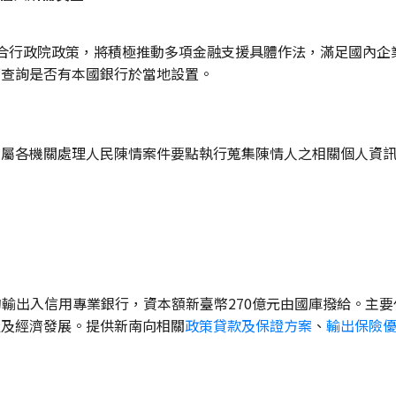
金管會配合行政院政策，將積極推動多項金融支援具體作法，滿足國
可查詢是否有本國銀行於當地設置。
所屬各機關處理人民陳情案件要點執行蒐集陳情人之相關個人資訊
」的輸出入信用專業銀行，資本額新臺幣270億元由國庫撥給。主
級及經濟發展。提供新南向相關
政策貸款及保證方案
、
輸出保險