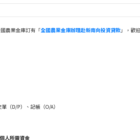
全國農業金庫訂有「
全國農業金庫辦理赴新南向投資貸款
」，歡
單（D/P）、記帳（O/A）
個人所需資金