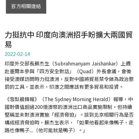
官方相關連結
力挺抗中 印度向澳洲招手盼擴大兩國貿
易
2022-02-14
印度外交部長蘇杰生（Subrahmanyam Jaishankar）上週
赴墨爾本參與「四方安全對話」（Quad）外長會議，會後
接受澳媒訪問時力挺澳洲，反對中國將貿易禁令做為政治懲
罰的工具，並表示，印澳之間應該有更多貿易和投資。
《雪梨晨鋒報》（The Sydney Morning Herald）報導，中
國對價值超過200億澳幣的澳洲出口商品實施限制，但持續
堅稱並未對澳洲實施「經濟脅迫」。談到北京相關行為是否
構成經濟脅迫時，蘇杰生表示，「如果他看起來像鴨子，走
路也像鴨子...（他可能就是鴨子）。」