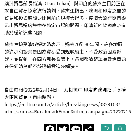
澳洲貿易部長特漢（Dan Tehan）與印度的蘇杰生目前正在
就自由貿易協定進行談判。蘇杰生指出，澳洲和印度之間的
貿易和投資應該要比目前的規模大得多，疫情大流行期間顯
示出貿易過度集中在特定市場的問題，印澳新的協議應該有
助於緩解這些問題。
蘇杰生接受澳媒採訪時表示，過去70到80年間，許多地區
的進步和繁榮是因為貿易受到規範約束，不受政治因素影
響。並提到，在四方部長會議上，各國都清楚認為政治問題
在任何時刻都不該透過脅迫來解決。
自由時報(2022年2月14日)。
力挺抗中 印度向澳洲招手盼擴
大兩國貿易
。自由時報。
https://ec.ltn.com.tw/article/breakingnews/3829163?
utm_source=BenchmarkEmail&utm_campaign=202
Facebook
Twitter
Line
Share