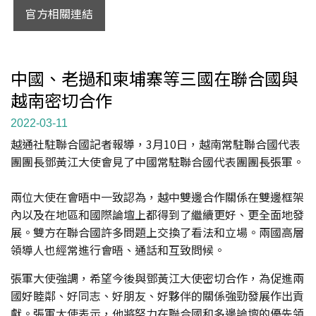
官方相關連結
中國、老撾和柬埔寨等三國在聯合國與
越南密切合作
2022-03-11
越通社駐聯合國記者報導，3月10日，越南常駐聯合國代表
團團長鄧黃江大使會見了中國常駐聯合國代表團團長張軍。
兩位大使在會晤中一致認為，越中雙邊合作關係在雙邊框架
內以及在地區和國際論壇上都得到了繼續更好、更全面地發
展。雙方在聯合國許多問題上交換了看法和立場。兩國高層
領導人也經常進行會晤、通話和互致問候。
張軍大使強調，希望今後與鄧黃江大使密切合作，為促進兩
國好睦鄰、好同志、好朋友、好夥伴的關係強勁發展作出貢
獻。張軍大使表示，他將努力在聯合國和多邊論壇的優先領