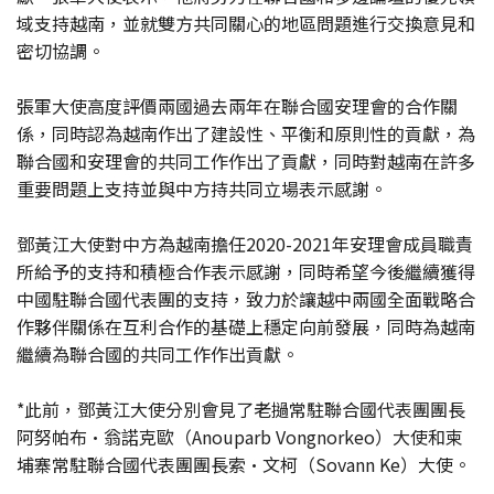
域支持越南，並就雙方共同關心的地區問題進行交換意見和
密切協調。
張軍大使高度評價兩國過去兩年在聯合國安理會的合作關
係，同時認為越南作出了建設性、平衡和原則性的貢獻，為
聯合國和安理會的共同工作作出了貢獻，同時對越南在許多
重要問題上支持並與中方持共同立場表示感謝。
鄧黃江大使對中方為越南擔任2020-2021年安理會成員職責
所給予的支持和積極合作表示感謝，同時希望今後繼續獲得
中國駐聯合國代表團的支持，致力於讓越中兩國全面戰略合
作夥伴關係在互利合作的基礎上穩定向前發展，同時為越南
繼續為聯合國的共同工作作出貢獻。
*此前，鄧黃江大使分別會見了老撾常駐聯合國代表團團長
阿努帕布·翁諾克歐（Anouparb Vongnorkeo）大使和柬
埔寨常駐聯合國代表團團長索·文柯（Sovann Ke）大使。