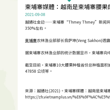
柬埔寨媒體：越南是柬埔寨腰果
2021-09-08
越通社金边——柬埔寨“Thmey Thmey”新
350%左右。
柬埔寨
农林渔业部部长翁萨坤(Veng Sakho
据柬埔寨农林渔业部的统计数据显示，柬埔寨向中
截至目前，柬埔寨10大腰果种植省份总种植面积逾
47858 公顷等。
來源：越通社(2021)。柬埔寨媒體：越南是柬埔
https://zh.vietnamplus.vn/%E6%9F