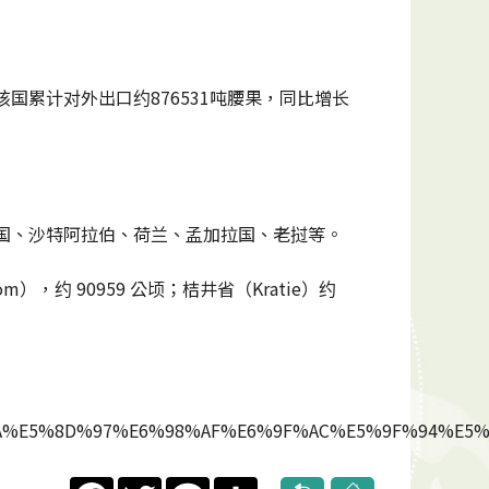
该国累计对外出口约876531吨腰果，同比增长
韩国、沙特阿拉伯、荷兰、孟加拉国、老挝等。
），约 90959 公顷；桔井省（Kratie）约
B6%8A%E5%8D%97%E6%98%AF%E6%9F%AC%E5%9F%94%
Facebook
Twitter
Line
Share