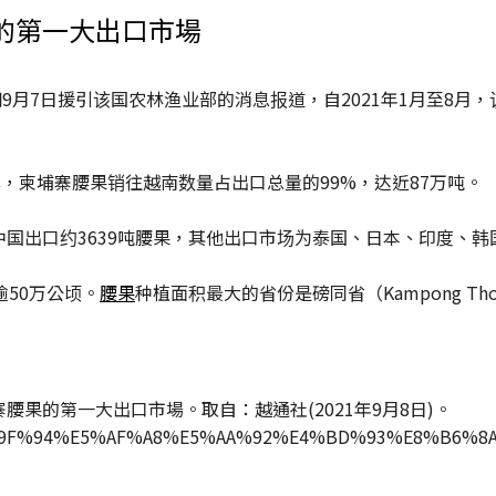
的第一大出口市場
闻网9月7日援引该国农林渔业部的消息报道，自2021年1月至8月，
n)透露，柬埔寨腰果销往越南数量占出口总量的99%，达近87万吨。
国出口约3639吨腰果，其他出口市场为泰国、日本、印度、
50万公顷。
腰果
种植面积最大的省份是磅同省（Kampong Thom
寨腰果的第一大出口市場。取自：越通社(2021年9月8日)。
%AC%E5%9F%94%E5%AF%A8%E5%AA%92%E4%BD%93%E8%