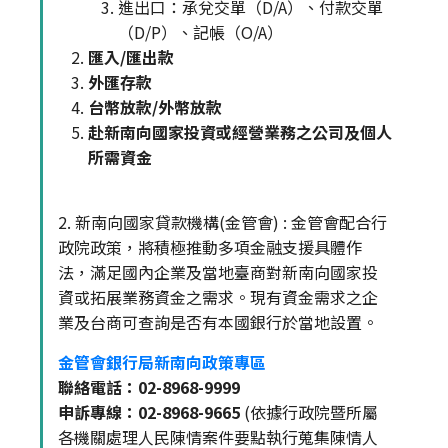
進出口：承兌交單（D/A）、付款交單
（D/P）、記帳（O/A）
匯入/匯出款
外匯存款
台幣放款/外幣放款
赴新南向國家投資或經營業務之公司及個人
所需資金
2. 新南向國家貸款機構(金管會) : 金管會配合行
政院政策，將積極推動多項金融支援具體作
法，滿足國內企業及當地臺商對新南向國家投
資或拓展業務資金之需求。現有資金需求之企
業及台商可查詢是否有本國銀行於當地設置。
金管會銀行局新南向政策專區
聯絡電話：02-8968-9999
申訴專線：02-8968-9665
(依據行政院暨所屬
各機關處理人民陳情案件要點執行蒐集陳情人