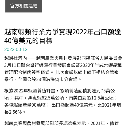
官方相關連結
越南蝦類行業力爭實現2022年出口額達
40億美元的目標
2022-03-12
越通社河內——越南農業與農村發展部同朔莊省人民委員會
3月11日聯合舉行蝦類行業發展會議暨2022年半咸水蝦品種
管理配合制度簽字儀式。 此次會議以線上線下相結合管道
舉行，全國公設28個沿海省市分會場。
根據2022年蝦類養殖計畫，蝦類養殖面積將達到75萬公
頃； 其中，黑虎蝦62.5萬公頃，南美白對蝦12.5萬公頃；
各種蝦類產量98萬噸； 出口額超過40億美元，比2021年增
長2.56%。
越南農業與農村發展部副部長馮德進表示，2021年，儘管