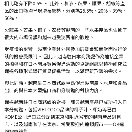
相比略有下降0.5%。 此外，咖啡、蔬果、腰果、胡椒等產
品的出口額均呈現增長趨勢，分別為25.5%、20%、39%、
56%。
火龍果、芒果、椰子、荔枝等越南的一些水果產品也佔據了
很大的市場份額和越來越受消費者的歡迎。
受疫情的影響，越南企業赴外國參加展覽會和面對面進行洽
談的機會受限制。 囙此，越南駐日本商務處作為連接企業
的橋樑和在日本開展貿易促進活動的協調組織以積極研究並
通過各種形式舉行貿易促進活動，以滿足新形勢的需求。
與此同時，越南駐日本商務處重點促進越南農、水產和食品
出口商與日本大型進口商和分銷鏈的對接力度。
通過越南駐日本商務處的對接，部分越南產品已成功打入日
本分銷鏈，包括VIETCOCO品牌的椰子汁、椰奶等已由
KOME公司進口並分配到東京和附近省市的越南產品銷售
店，以及越南咖啡在東京非常受歡迎的連鎖超市——OK連
鎖超市銷售。