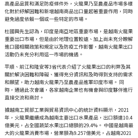
高產品品質和滿足防疫條件外，火龍果乃至農產品市場多樣
化對於紓解困難和新增越南商品出口量起著重要作用，同時
避免過度依賴一個或一些特定的市場。
杜國興先生認為，印度是南亞地區重要市場，是越南火龍果
重要出口市場，但是由於地理位置較遠、加上尚未充分瞭解
進口國相關政策和規定以及防疫工作影響，越南火龍果出口
活動仍未充分利用這一市場的機遇。
平順、前江和隆安等3省代表介紹了火龍果出口的利弊及其
關於解決困難和障礙、獲得充分資訊和及時得到支持的需求
和願望，助力越南火龍果乃至農產品進軍印度市場。 同
時，通過此次會議，各家越南企業也有機會與印度夥伴進行
直接交流和商討。
據越南工貿部工業與貿易資訊中心的統計資料顯示，2021
年，火龍果繼續成為越南主要出口水果產品，出口額達10.4
億美元，占全國蔬菜水果出口總額的29.4%。 中國是越南最
大的火龍果消費市場，營業額為9.257億美元，占越南2021