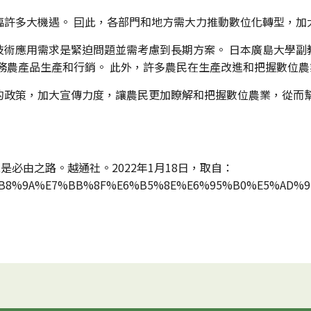
臨許多大機遇。 囙此，各部門和地方需大力推動數位化轉型，加
技術應用需求是緊迫問題並需考慮到長期方案。 日本廣島大學副
務農產品生產和行銷。 此外，許多農民在生產改進和把握數位
的政策，加大宣傳力度，讓農民更加瞭解和把握數位農業，從而
型是必由之路。越通社。2022年1月18日，取自：
9C%E4%B8%9A%E7%BB%8F%E6%B5%8E%E6%95%B0%E5%A