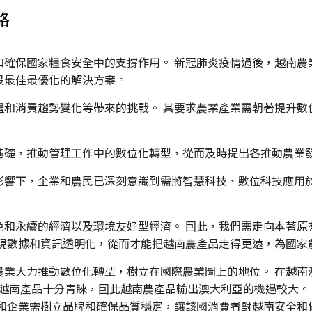
路
確保國家糧食安全中的支撐作用。 新冠肺炎疫情過後，越南農
段最佳最優化的解決方案。
盪和消費趨勢變化等帶來的挑戰。 其要求農業產業需朝著提升數
基礎，推動管理工作中的數位化轉型，從而及時提出各推動農業
影響下，企業和農民已深刻意識到需將智慧科技、數位科技應用
色和永續的經濟以及環境友好型經濟。 囙此，我們需走向本著原
實現數據和資訊透明化，從而才能把越南農產品走得更遠，為國家
農業大力推動數位化轉型，樹立在國際農業圖上的地位。 在越南
，澳大利亞人對越南產品十分青睞，囙此越南農產品輸出澳大利亞的機遇
商和企業需樹立品牌和確保品質穩定，讓該國消費者對越南安全和