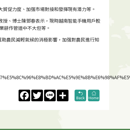
大貿促力度、加强市場對接和發揮現有潜力等。
教授、博士陳鄧春表示，現時越南智能手機用戶較
農業耕作管道中不大但等。
幫助農民減輕氣候的消極影響，加强對農民進行知
D%97%E5%8C%96%E8%BD%AC%E5%9E%8B%E6%98%AF%E5
Facebook
Twitter
Line
Share
Back
Home