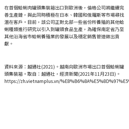
在首個蛤蜊肉罐頭集裝箱出口到歐洲後，倫格公司將繼續完
善生產鏈，與此同時積極在日本、韓國和俄羅斯等市場尋找
潛在客戶。目前，該公司正對北部一些省份所養殖的其他蛤
蜊種類進行研究以引入到罐頭食品生產，為確保南定省乃至
其他沿海省市蛤蜊養殖業的發展以及穩定銷售管道做出貢
獻。
資料來源：越通社(2021)。越南向歐洲市場出口首個蛤蜊罐
頭集裝箱。取自：越通社，經濟新聞(2021年11月23日)。
https://zh.vietnamplus.vn/%E8%B6%8A%E5%8D