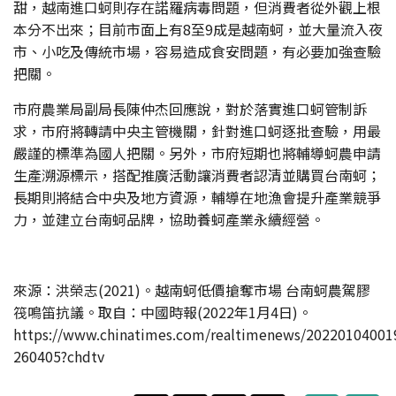
甜，越南進口蚵則存在諾羅病毒問題，但消費者從外觀上根
本分不出來；目前市面上有8至9成是越南蚵，並大量流入夜
市、小吃及傳統市場，容易造成食安問題，有必要加強查驗
把關。
市府農業局副局長陳仲杰回應說，對於落實進口蚵管制訴
求，市府將轉請中央主管機關，針對進口蚵逐批查驗，用最
嚴謹的標準為國人把關。另外，市府短期也將輔導蚵農申請
生產溯源標示，搭配推廣活動讓消費者認清並購買台南蚵；
長期則將結合中央及地方資源，輔導在地漁會提升產業競爭
力，並建立台南蚵品牌，協助養蚵產業永續經營。
來源：洪榮志(2021)。越南蚵低價搶奪市場 台南蚵農駕膠
筏鳴笛抗議。取自：中國時報(2022年1月4日)。
https://www.chinatimes.com/realtimenews/20220104001
260405?chdtv