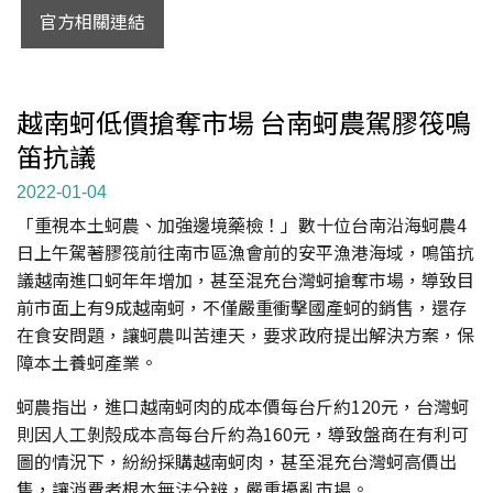
官方相關連結
越南蚵低價搶奪市場 台南蚵農駕膠筏鳴
笛抗議
2022-01-04
「重視本土蚵農、加強邊境藥檢！」數十位台南沿海蚵農4
日上午駕著膠筏前往南市區漁會前的安平漁港海域，鳴笛抗
議越南進口蚵年年增加，甚至混充台灣蚵搶奪市場，導致目
前市面上有9成越南蚵，不僅嚴重衝擊國產蚵的銷售，還存
在食安問題，讓蚵農叫苦連天，要求政府提出解決方案，保
障本土養蚵產業。
蚵農指出，進口越南蚵肉的成本價每台斤約120元，台灣蚵
則因人工剝殻成本高每台斤約為160元，導致盤商在有利可
圖的情況下，紛紛採購越南蚵肉，甚至混充台灣蚵高價出
售，讓消費者根本無法分辨，嚴重擾亂市場。