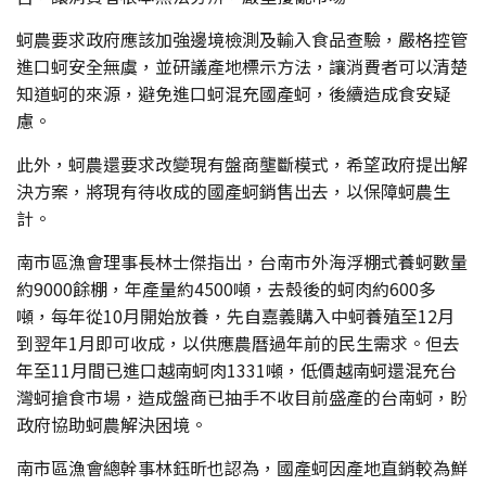
蚵農要求政府應該加強邊境檢測及輸入食品查驗，嚴格控管
進口蚵安全無虞，並研議產地標示方法，讓消費者可以清楚
知道蚵的來源，避免進口蚵混充國產蚵，後續造成食安疑
慮。
此外，蚵農還要求改變現有盤商壟斷模式，希望政府提出解
決方案，將現有待收成的國產蚵銷售出去，以保障蚵農生
計。
南市區漁會理事長林士傑指出，台南市外海浮棚式養蚵數量
約9000餘棚，年產量約4500噸，去殼後的蚵肉約600多
噸，每年從10月開始放養，先自嘉義購入中蚵養殖至12月
到翌年1月即可收成，以供應農曆過年前的民生需求。但去
年至11月間已進口越南蚵肉1331噸，低價越南蚵還混充台
灣蚵搶食市場，造成盤商已抽手不收目前盛產的台南蚵，盼
政府協助蚵農解決困境。
南市區漁會總幹事林鈺昕也認為，國產蚵因產地直銷較為鮮