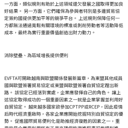
一方面，類似規則有助於上述領域還欠發展之國取得更加良
好結果。 另一方面，它們確保為參與者特別是多邊貿易協
定簽約國提供更加平等的競爭平台。 上述規則保障任何一
方都無法通過寬鬆有關環境的標准或剝削勞動者等活動降低
成本，最終為實行重要價值創造出財力動力。
消除壁壘、為區域增長提供便利
EVFTA可開啟越南與歐盟關係發展新篇章，為東盟其他成員
國與歐盟簽署貿易協定或東盟與歐盟簽署自貿協定蹚出新
路。 該協定已經落到實處，企業應發揮自己的角色。 讓上
述協定取得成功的一個重要因素之一就是企業掌握並利用好
自貿協定。 越來越多國家欲參加CPTPP或RCEP，因此疫情
后時代經濟重啟時，各家企業應開始挖掘特別自貿協定的優
勢。 促進國際貿易便利化是助推經濟復甦的因素之一，重
要的是企業要利用所有工具來確保恢復進程盡可能順利進