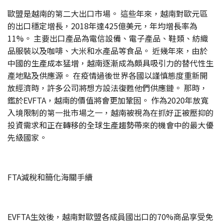
歐盟是越南的第二大出口市場。 這些年來，越南對歐元區
的出口穩定增長，2018年達425億美元，年均增長率為
11%。 主要出口產品為電信設備、電子產品、鞋類、紡織
品服裝以及咖啡、大米和水產品等食品。 近幾年來，由於
中國的生產成本猛增，越南逐漸成為頗具吸引力的替代性生
產地點及供應源。 在疫情過後世界各國以謹慎態度重新開
放經濟時，許多公司將想方設法復甦他們供應鏈。 那時，
鑑於EVFTA，越南的價值將會更加鞏固。 作為2020年放寬
入境限制的第一批市場之一，越南被視為在抓好正被壓抑的
投資需求和正在轉移的全球生產趨勢帶來的機會中的最大優
先級國家。
FTA減稅和簡化海關手續
EVFTA生效後，越南對歐盟各成員國出口的70%商品享受免