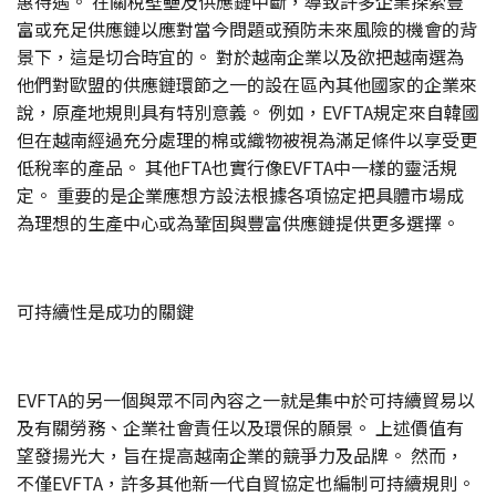
惠待遇。 在關稅壁壘及供應鏈中斷，導致許多企業探索豐
富或充足供應鏈以應對當今問題或預防未來風險的機會的背
景下，這是切合時宜的。 對於越南企業以及欲把越南選為
他們對歐盟的供應鏈環節之一的設在區內其他國家的企業來
說，原產地規則具有特別意義。 例如，EVFTA規定來自韓國
但在越南經過充分處理的棉或織物被視為滿足條件以享受更
低稅率的產品。 其他FTA也實行像EVFTA中一樣的靈活規
定。 重要的是企業應想方設法根據各項協定把具體市場成
為理想的生產中心或為鞏固與豐富供應鏈提供更多選擇。
可持續性是成功的關鍵
EVFTA的另一個與眾不同內容之一就是集中於可持續貿易以
及有關勞務、企業社會責任以及環保的願景。 上述價值有
望發揚光大，旨在提高越南企業的競爭力及品牌。 然而，
不僅EVFTA，許多其他新一代自貿協定也編制可持續規則。