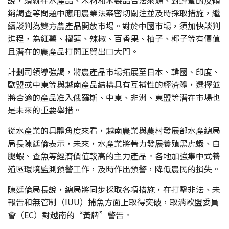
銷調查等問題中應用農業法案密切關注並及時採取措施，繼
續談判為雙方農產品開放市場。對於中國市場，須加快談判
進程，為紅薯、榴蓮、辣椒、百香果、柚子、椰子等有價值
且潛在的農產品打開正貿出口大門。
計劃司領導強調，將農產品市場拓展至日本、韓國、印度、
歐盟或中東等與越南產品結構具有互補性的經濟體，選擇並
將合適的產品准入俄羅斯、中東、非洲、東盟等潛在市場也
是未來的重要舉措。
從水產業的具體角度來看，越南農業與農村發展部水產總局
局長陳廷倫表示，未來，水產業將著力發展養殖黑虎蝦、白
腿蝦、查魚等經濟價值較高的主力產品。各地加強集中式養
殖區環境監測預警工作，及時作出預警，降低農民的損失。
陳廷倫局長說，總局將同步採取各項措施，在打擊非法、未
報告和無管制（IUU）捕魚方面上取得突破，取消歐盟委員
會（EC）對越南的“黃牌”警告。