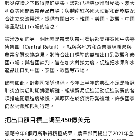
肺炎疫情之下取得良好結果，該部已指導促進對秘魯、澳大
利亞等國開放農產品市場；與越南駐各國大使館和商務處配
合建立交流渠道，提供有關日本、韓國、美國、歐盟、中國
等重點出口市場的信息。
被涉及到的另一個因素是農業與農村發展部支持泰國中央零
售集團（Central Retail），就與各地方和企業實現聯繫與
農業參贊交換意見，將符合出口標準的荔枝出口到歐盟和泰
國市場；與各國談判，旨在加大對接力度，促進把水果和水
產品出口到中國、泰國、歐盟等市場。
儘管如此，計劃司領導也稱，今年上半年的典型不足是新冠
肺炎疫情后時期排憂解難、組織貿易促進活動促進消費的各
項措施開展進度緩慢，其原因在於疫情形勢複雜，許多國家
仍然封鎖和限制行走。
把出口額目標上調至450億美元
憑藉今年6個月所取得積極成果，農業部門提出了2021年全