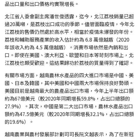
品出口量和出口價格均實現增長。
北江省人委會副主席潘世俊透露，迄今，北江荔枝銷量已超
過20萬噸，是荔枝出口成功的季節。儘管面臨疫情，今年北
江荔枝的售價仍然處於高水平，相當於疫情未爆發的年份。
荔枝和輔助服務產業的收入估計約為 6.8 萬億越盾（2020
年該收入約為 4.5 萬億越盾）。消費市場依然是內銷和出
口。即使在美國、澳大利亞、歐盟和日本等苛刻市場上，北
江荔枝也頗受歡迎。這結果歸功於荔枝的質量得到了確認。
有關市場方面，越南農林水產品的四大進口市場是中國、美
國、日本及韓國，其中美國和中國兩大市場保持良好勢頭。
美國目前是越南最大的農產品出口市場，今年上半年出口額
約為67億美元（較2020年同期增長59.8%，占出口總額的
27.9%）。其次，中國是第二大出口市場，農林水產品出口
額約為47.5億美元（較2020年同期增長32.1%，占出口總額
的19.6%）。
越南農業與農村發展部計劃司司長阮文越表示，為了在新冠