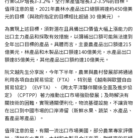
行業GDP增長3-3.2%，全行業產值增長3.2-3.5%的目標。
值得注意的是，2021年農林水產品出口總額將達約450億美
元的目標（與政府指定的目標相比超過 30 億美元）。
為實現上述目標，須對潛在且具備出口價值大幅上漲能力的
出口主力產品和採取有效措施，以彌補出口額可能無法達到
全年出口目標的產品。具體而言，主要農產品出口額達215
億美元，林產品和木製品出口額達140億美元，水產品出口
額達85億美元，其他產品出口額約達10億美元。
阮文越先生分享說，今年下半年，農業與農村發展部將通過
利用各項自由貿易協定（FTA），特別是《越南與歐盟自由
貿易協定》（EVFTA）、《跨太平洋夥伴關係全面及進步協
定》（CPTPP）著力推動出口市場強勁發展；及時解決有
關技術的困難，實現通關便利化，物流基礎設施，不讓貨物
在出口到中國市場的口岸滯留（新鮮水果、蔬菜、水產品、
畜產品等產品）。
值得注意的是，有關一流出口市場美國，部分農業專家評價
說，須就在水產品、木材和木製品合法來源、對蜂蜜的反傾