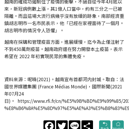
越南的確成功遏制住了疫情的衝擊，不過自從今年4月底以
來，新冠病例數上漲，其1億人口當中，約有三分之一已被
隔離。而且這場大流行病幾乎沒有放緩的跡象，南部經濟重
鎮胡志明市一名市民表示，他「已經在家裡面待了一個月。
胡志明市的情況令人恐懼」。
越南在採購和管理疫苗方面，進展緩慢，迄今為止僅注射了
不到450萬劑疫苗。越南政府還在努力開發本土疫苗，表示
希望在 2022 年初實現民眾的集體免疫。
資料來源：呢喃(2021)。越南宣布首都河内封城。取自：法
國世界媒體集團 (France Médias Monde)，國際新聞(2021
年07月24
日)。 https://www.rfi.fr/cn/%E5%9B%BD%E9%99%85/20
%E8%B6%8A%E5%8D%97%E5%AE%A3%E5%B8%83%E
Facebook
Twitter
Line
Share
Back
Home