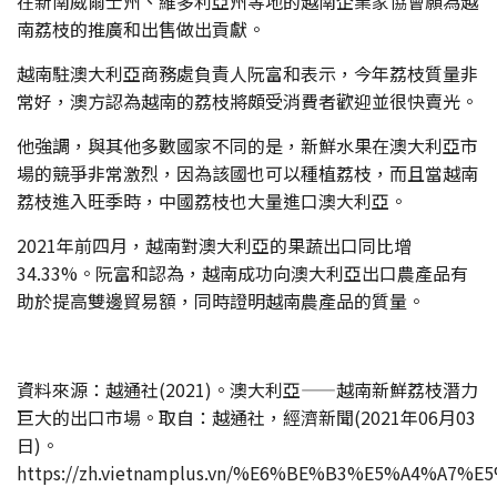
在新南威爾士州、維多利亞州等地的越南企業家協會願為越
南荔枝的推廣和出售做出貢獻。
越南駐澳大利亞商務處負責人阮富和表示，今年荔枝質量非
常好，澳方認為越南的荔枝將頗受消費者歡迎並很快賣光。
他強調，與其他多數國家不同的是，新鮮水果在澳大利亞市
場的競爭非常激烈，因為該國也可以種植荔枝，而且當越南
荔枝進入旺季時，中國荔枝也大量進口澳大利亞。
2021年前四月，越南對澳大利亞的果蔬出口同比增
34.33%。阮富和認為，越南成功向澳大利亞出口農產品有
助於提高雙邊貿易額，同時證明越南農產品的質量。
資料來源：越通社(2021)。澳大利亞——越南新鮮荔枝潛力
巨大的出口市場。取自：越通社，經濟新聞(2021年06月03
日)。
https://zh.vietnamplus.vn/%E6%BE%B3%E5%A