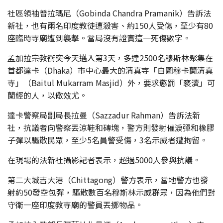
社區領袖普拉瑪尼（Gobinda Chandra Pramanik）告訴法
新社，也有兩名印度教徒遭殺害、約150人受傷，至少有80
座臨時寺廟遭到襲擊。當局沒有證實這一死傷數字。
孟加拉宗教衝突今天邁入第3天，多達2500名穆斯林聚集在
首都達卡（Dhaka）市中心最大的清真寺「白圖穆卡蘭清真
寺」（Baitul Mukarram Masjid）外，要求懲罰「褻瀆」可
蘭經的人，以儆效尤。
達卡警察局副局長拉曼（Sazzadur Rahman）告訴法新
社，抗議者向警察丟涼鞋和磚塊，警方則發射催淚彈和橡膠
子彈以驅散民眾，至少5名員警受傷，3名示威者遭拘留。
在現場的法新社攝影記者表示，超過5000人參與抗議。
第二大城吉大港（Chittagong）警方表示，當地警方也發
射約50發空包彈，驅散數百名穆斯林示威群眾，因為他們對
守衛一座印度教寺廟的警員丟擲物品。