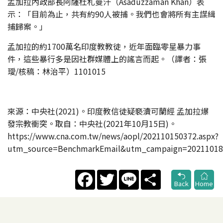
孟加拉內政部長阿薩杜札曼汗（Asaduzzaman Khan）表
示：「目前為止，共有約90人被捕。我們也會將所有主謀緝
捕歸案。」
孟加拉的約1700萬名印度教教徒，近年面臨零星暴力事
件，這些暴行多是因社群媒體上的謠言而起。（譯者：張
璦/核稿：林治平）1101015
來源：中央社(2021)。印度教信徒疑褻瀆可蘭經 孟加拉爆
發宗教衝突。取自：中央社(2021年10月15日)。
https://www.cna.com.tw/news/aopl/202110150372.aspx?
utm_source=BenchmarkEmail&utm_campaign=202
Facebook
Twitter
Line
Share
Back
Home