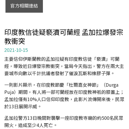
官方相關連結
印度教信徒疑褻瀆可蘭經 孟加拉爆發宗
教衝突
2021-10-15
主要信仰伊斯蘭教的孟加拉疑有印度教信徒「褻瀆」可蘭
經，導致近日爆發宗教衝突，當局今天指出，警方在兩大主
要城市向數以千計抗議者發射了催淚瓦斯和橡膠子彈。
一則影片顯示，在印度教節慶「杜爾嘉女神節」（Durga
Puja）期間，有人將一部可蘭經放在印度教神祇的膝蓋上；
孟加拉僅有10%人口信仰印度教，此影片流傳開來後，民眾
於13日展開示威。
孟加拉警方13日晚間對襲擊一座印度教寺廟的約500名民眾
開火，造成至少4人死亡。