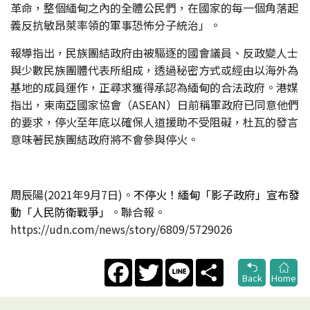
革命，整個緬甸之內的全體公民們，在國家的每一個角落起
義反抗敏昂萊率領的軍事恐怖分子統治」。
報導指出，民族團結政府由被驅逐的國會議員、反政變人士
與少數民族團體代表所組成，透過秘密方式或經由以海外為
基地的成員運作，正尋求獲得承認為緬甸的合法政府。港媒
指出，東南亞國家協會（ASEAN）日前稱軍政府已同意他們
的要求，停火至年底以確保人道援助不受阻礙，杜瓦的發言
意味著民族團結政府將不會參與停火。
周辰陽(2021年9月7日)。
不停火！緬甸「影子政府」宣布發
動「人民防衛戰爭」
。聯合報。
https://udn.com/news/story/6809/5729026
Facebook
Twitter
Line
Share
Back
Home