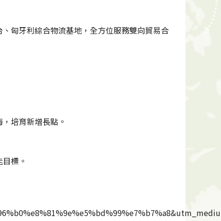
台、匈牙利綜合物流基地，全方位服務雙向貿易合
海，培育新增長點。
能目標。
6%96%b0%e8%81%9e%e5%bd%99%e7%b7%a8&utm_mediu