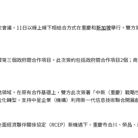
會議，11日以線上線下相結合方式在重慶和
新加坡
舉行。雙方
第三個政府間合作項目。此次簽約包括政府間合作項目2個；商業
點領域。在原有合作基礎上，雙方此次簽署「中新（重慶）戰略
位化轉型，支持中星企業（機構）利用新一代信息技術聯合開展
面經濟夥伴關係協定（RCEP）新機遇下，重慶市合川、榮昌