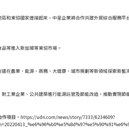
地區和東協國家連接起來，中星企業將合作共建外貿綜合服務平
食品等進入新加坡等東協市場。
方還在農業、能源、商務、大健康、城市規劃等新領域探索新藍
，對工業企業、公共建築進行能源託管及節能改造，推動實現節
合作項目
。https://udn.com/news/story/7333/6234609?
paign=20220413_%e6%96%b0%e5%8d%97%e5%90%91%e