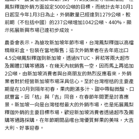
鳳梨釋迦外銷方面設定5000公噸的目標，而統計去年10月1
日起至今年1月3日為止，外銷數量已經達到1279公噸，較
前期（不包括中國）的237公噸增加1042公噸、440%，顯
示拓展新興市場已達初步成效。
農委會表示，為搶攻新加坡年節市場，台灣鳳梨釋迦以高檔
精緻彩盒。包裝在當地販售；這次外銷業者在去年底出口
4.5公噸鳳梨釋迦到新加坡，透過NTUC、昇菘等兩大超市
及團體訂購等通路，在幾天內就銷售一空，因而馬上再追加
2公噸，由新加坡消費者與台商朋友的熱烈反應看來，外銷
業者對於經營新加坡市場深具信心。至於台灣柑桔的主要產
期是在10月到隔年初春，果肉飽滿多汁、甜中帶點微酸、口
感豐富，因「桔」與「吉」同音，在春節年間更是討喜應
景。新加坡一向是台灣椪柑最大的外銷市場，也是拓展鳳梨
釋迦外銷的主要目標市場，歡迎新加坡消費者透過超市及團
購等通路採購，在年節期間品嚐台灣優質鮮果的美味，大吉
大利、好事迎春。