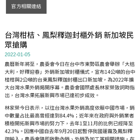
官方相關連結
台灣柑桔、鳳梨釋迦封櫃外銷 新加坡民
眾搶購
2022-01-05
農曆新年將至，農委會今日在台中市東勢區農會舉辦「大桔
大利，好釋迎春」外銷新加坡封櫃儀式，宣布14公噸的台中
椪柑與2公噸的台東鳳梨釋迦封櫃出口新加坡，為2022年擴
大台灣水果外銷揭開序幕。農委會國際處長林家榮致詞時指
出，台灣水果拓展新興市場已達初步成效。
林家榮今日表示，以往台灣水果外銷高度依賴中國市場，銷
中數量占比最高曾經達到84.4%；近年來在政府與外銷業者
積極開拓新興市場的努力下，去年1至11月的比例已經降至
42.3%。因應中國自去年9月20日起暫停我國蓮霧及鳳梨釋
迦輸入，農委會隨即啟動內銷、外銷及加工等相關措施，在