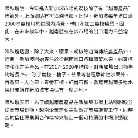
陳秋瓊說，今年進入新加坡市場的荔枝除了有“越南產品”
標籤外，上面還貼有可追溯標籤。她說，新加坡每年進口逾
2000噸荔枝用於供國內消費、轉口和加工荔枝罐頭。因
此，在未來幾年中，越南荔枝在該市場的出口潛力日益增
大。
陳秋瓊透露，除了大米、腰果、胡椒等越南傳統農產品外，
近期，新加坡開始專注於從越南進口各種蔬菜水果、觀賞植
物和花卉等產品。在2017~2020年階段，對新加坡出口額年
均增長7%。除了荔枝、柚子、芒果等各種季節性水果外，
百香果、人心果、青番石榴、紅番石榴、香蕉等越南多種水
果也開始在新加坡市場佔有一席之地。
陳秋瓊表示，為了讓越南農產品在新加坡市場上站穩腳跟並
提高市場份額，越南企業需要主動做好市場調查工作，同時
基於信任原則與合作精神來製定一個可持續的市場滲透戰
略。