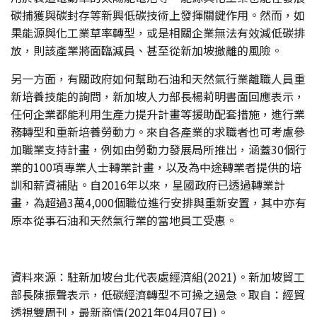
碳捕獲與碳封存等新興低碳技術上發揮關鍵作用。然而，如
果能源與化工業草率轉型，或是相關企業無法有效減低碳排
放，則該產業將面臨減員、甚至從新加坡撤離的風險。
另一方面，有關政府如何幫助石油和天然氣行業離職人員重
新培養技能的詢問，新加坡人力部長楊莉明書面回應表示，
任何企業都能利用生產力提升計畫等援助配套措施，進行業
務轉型和重新培養勞動力。來自各產業的求職者也可考慮參
加職業支持計畫，例如由勞動力發展局所推出，涵蓋30個行
業的100項專業人士轉業計畫，以及為中途轉業者提供的培
訓和薪資補貼。自2016年以來，星國政府已透過轉業計
畫，為超過3萬4,000個職位進行安排與重新安置，其中亦有
原本從事石油和天然氣行業的當地員工受惠。
資料來源：駐新加坡台北代表處經濟組(2021)。新加坡貿工
部長陳振聲表示，低碳經濟轉型不可操之過急。取自：經貿
透視雙周刊，最新商情(2021年04月07日)。