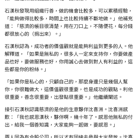
石漢秋發現用組織行善，做的機會比較多，可以累積經驗，
「能夠做得比較多，時間上也比較持續不斷地做。」他補充
道：「慈濟的帳目很清楚，用在刀口上，不隨便花，每分錢
都很放心的（捐出來）。」
石漢秋認為，成功者的價值觀就是能夠利益到更多的人。他
解釋道，「如果是無私的，很多人一定來支持你，你要做產
品也好，要做服務也好，你用誠心去做到對人有利益的，這
些都是你的粉絲。」
「如果你是私心的，只顧自己的，那麼身邊只是幾個人幫
你，你很難做大，這價值觀很重要，也是成功的觀點。利他
很重要，善念很重要，出發點很重要。」他繼續闡述。
接引石漢秋認識慈濟的是他的生意夥伴沈喜洲。沈喜洲感
歎：「我也感恩漢秋，夥伴啊，幾十年了。感恩他無私的付
出，給我一個善知識，大家能夠一起做，要感恩。」
兩人因為有合股公司，所以才有因緣去參與大米發放。沈喜