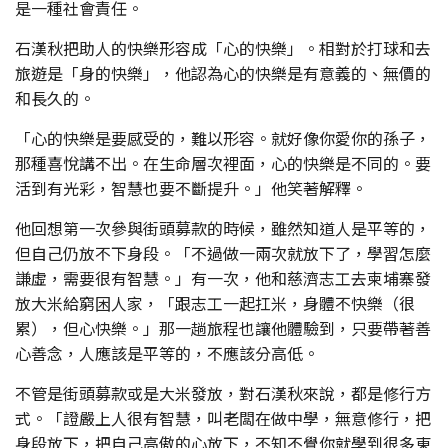
是一種社會責任。
石漢秋把助人的快樂形容成「心的快樂」。相對於打球和去
旅遊是「身的快樂」，他認為心的快樂是有意義的、無價的
和長久的。
「心的快樂是要感受的，難以形容。就好像你愛你的孫子，
那種喜悅講不出。在生命層次裡面，心的快樂是不同的。要
活到有光彩，智慧也要不斷提升。」他笑著解釋。
他回想第一次參與街頭募款的時候，雖然知道人是平等的，
但自己仍放不下身段。「不過做一兩次就放下了，學習怎麼
謙虛，需要很有智慧。」有一次，他和慈濟志工去柬埔寨發
放大米給窮困人家，「跟志工一起扛米，身體不快樂（很
累），但心快樂。」那一趟旅程也讓他體驗到，只要帶著善
心善念，人應該是平等的，不應該分高低。
不管是街頭募款或是大米發放，對石漢秋來說，都是修行方
式。「證嚴上人很有智慧，叫老闆在做中學，無意修行，把
身段放下，把自己高傲的心放下，不知不覺你就學到很多東