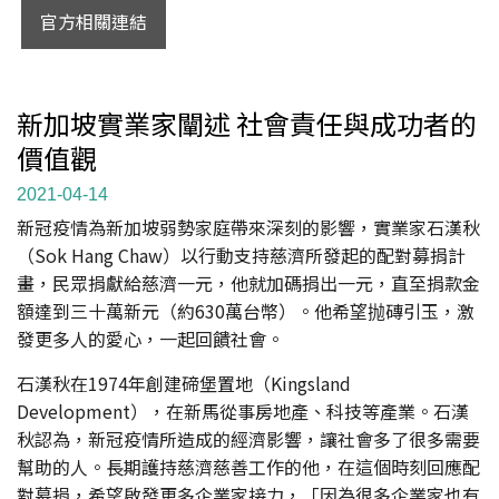
官方相關連結
新加坡實業家闡述 社會責任與成功者的
價值觀
2021-04-14
新冠疫情為新加坡弱勢家庭帶來深刻的影響，實業家石漢秋
（Sok Hang Chaw）以行動支持慈濟所發起的配對募捐計
畫，民眾捐獻給慈濟一元，他就加碼捐出一元，直至捐款金
額達到三十萬新元（約630萬台幣）。他希望抛磚引玉，激
發更多人的愛心，一起回饋社會。
石漢秋在1974年創建碲堡置地（Kingsland
Development），在新馬從事房地產、科技等產業。石漢
秋認為，新冠疫情所造成的經濟影響，讓社會多了很多需要
幫助的人。長期護持慈濟慈善工作的他，在這個時刻回應配
對募捐，希望啟發更多企業家接力，「因為很多企業家也有