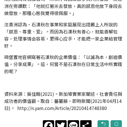
洲在旁讚歎：「他就扛著米去發放，真的感恩他放下身段去
做發放，那種心態我覺得很佩服。」
沈喜洲認為，石漢秋在事業和家庭展现出證嚴上人所說的
「感恩、尊重、爱」。而因為石漢秋有善心，就能善解包
容，处理事情会容易，更得心应手，才能把一家企業給管理
好。
碲堡置地官網寫著石漢秋的企業價值：「以誠為本，創造價
值，分享成果」。這，何嘗不是石漢秋在日常生活中所實踐
的呢？
資料來源：吳佳翰(2021)。新加坡實業家闡述，社會責任與
成功者的價值觀。取自：蕃薯藤，即時新聞(2021年04月14
日)。 http://n.yam.com/Article/20210414748380
Facebook
Twitter
Line
Share