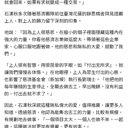
就會回來，如果有求就變成一種交易。」
石漢秋多次隨著慈濟團隊前往臺灣花蓮的靜思精舍拜見證嚴
上人，對上人的願力留下深刻的印象。
他說：「因為上人很慈悲，在瘦小的個子裡面隱藏這種內在
強大的力量。你看他慈濟志業做這麼大，帶領著這些企業
家，心服口服地跟著做，他的慈悲和無私的大愛，感動了我
們。」
「上人很有智慧，用很简单的字眼，如『付出无所求』，就
讓我們慢慢去体悟。」在他眼裡，上人為眾生付出的心態，
也影響了慈濟基金會（新加坡）執行長劉瑞士。「他把他的
每年賺錢的生意停止，全職去做志工，早出晚歸。沒有利益
的，付出去就不求了。」
因此，石漢秋深感這種無私偉大的愛，值得推廣，讓更多人
知道。透過慈濟，他認為能集合志工的力量，比較有規模，
有規劃地去做事，「一個項目太大，一個人也做不來。一起
做，這種做法就更加有規範、更有效率。」