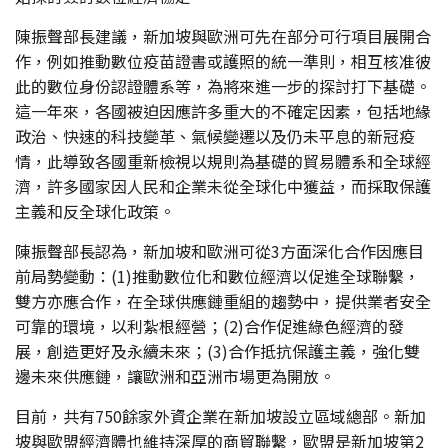
陳振聲部長建議，新加坡與歐洲可先在部分可行項目展開合
作，例如推動數位疫苗證書或護照的統一準則，相互核准彼
此的數位身份認證體系等，為將來進一步的探討打下基礎。
這一年來，各國被迫因應許多重大的不確定因素，包括地緣
政治、快速的科技變革、氣候變遷以及仍未平息的新冠疫
情，此導致各國重新檢視以規則為基礎的貿易體系和全球經
濟，許多國家因人民和企業未從全球化中獲益，而採取保護
主義和反全球化政策。
陳振聲部長認為，新加坡和歐洲可從3方面深化合作因應目
前局勢變動：(1)推動數位化和數位經濟以促進全球聯繫，
雙方亦應合作，在全球供應鏈重組的趨勢中，提供業者安全
可靠的環境，以利紮根經營；(2)合作促進綠色經濟的發
展，創造更好及永續未來；(3)合作抵抗保護主義，強化雙
邊未來供應鏈，讓歐洲和亞洲市場更為開放。
目前，共有750餘家外資企業在新加坡設立區域總部。新加
坡與歐盟經濟體也維持深厚的商貿聯繫，歐盟是新加坡第2