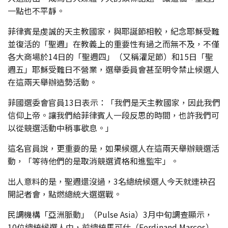
一點也不平靜。
菲律賓是虔誠的天主教國家，與耶誕節相較，紀念耶穌受難
並復活的「聖週」在教義上的重要性有過之而無不及，不僅
各大商場於14日的「聖週四」（又稱濯足節）和15日「聖
週五」耶穌受難日不營業，選舉委員會甚至明令禁止候選人
在這兩天舉辦造勢活動。
菲國選委會官員13日表示：「我們是天主教國家，因此我們
信仰上帝。讓我們給菲律賓人一段反思的時間，也許我們可
以從競選活動中稍事歇息。」
這名官員說，更重要的是，如果候選人在這兩天舉辦競選活
動，「等待他們的是取消競選資格和進監牢」。
出人意料的是，聖週還沒過，3名總統候選人今天就連袂召
開記者會，點燃總統大選選戰。
民調機構「亞洲脈動」（Pulse Asia）3月中旬調查顯示，
10位總統候選人中，前總統馬可仕（Ferdinand Marcos）