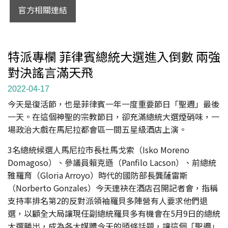
官方相關連結
特派專欄 菲律賓總統大選進入倒數 兩強
對決謠言滿天飛
2022-04-17
今天是復活節，也是菲律賓一年一度重要節日「聖週」最後
一天。在這個神聖的宗教節日，卻充滿總統大選煙硝味，一
場政治大戲在馬尼拉都會區一間五星級酒店上演。
3名總統候選人馬尼拉市長杜馬戈索（Isko Moreno
Domagoso）、參議員賴克遜（Panfilo Lacson）、前總統
雅羅育（Gloria Arroyo）時代的國防部長龔薩雷斯
（Norberto Gonzales）今天連袂在酒店召開記者會，指稱
支持率排名第2的反對派領袖羅貝多陣營有人要求他們退
選，以顧全大局讓現任副總統羅貝多有機會在5月9日的總統
大選勝出，成為各大媒體今天的頭條話題，讓這個「聖週」