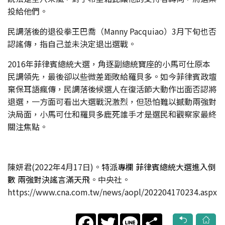
投給他們。
民調落後的退役拳王巴喬（Manny Pacquiao）3月下旬也否
認謠傳，指自己並未決定退出選戰。
2016年菲律賓總統大選，角逐副總統寶座的小馬可仕原本
民調領先，最後卻以些微差距敗給羅貝多。如今菲律賓政壇
棄保耳語瘋傳，民調落後候選人在復活節大動作出面否認將
退選，一方面可看出大選戰況激烈，但恐怕難以撼動兩強對
決局面，小馬可仕和羅貝多鹿死誰手才是選民和觀察家最終
關注焦點。
陳妍君(2022年4月17日)。
特派專欄 菲律賓總統大選進入倒
數 兩強對決謠言滿天飛
。中央社。
https://www.cna.com.tw/news/aopl/202204170234.aspx
Facebook
Twitter
Line
Share