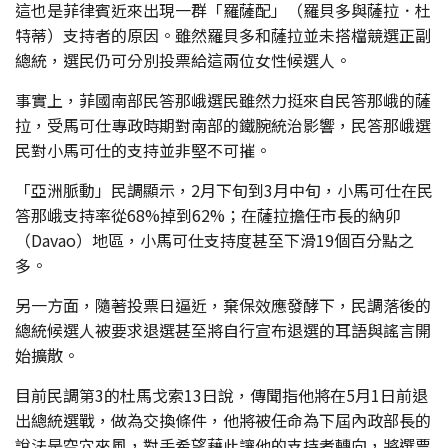
這也是菲律賓近來出現一群「羅薩配」（羅貝多與薩拉．杜
特蒂）支持者的原因。雖然羅貝多和薩拉並未搭檔競選正副
總統，選民仍可分別投票給這兩位女性候選人。
事實上，菲國南部民答那峨選民雖然力挺來自民答那峨的薩
拉，受馬可仕專政時期對南部的鐵腕統治影響，民答那峨選
民對小馬可仕的支持並非堅不可摧。
「亞洲脈動」民調顯示，2月下旬到3月中旬，小馬可仕在民
答那峨支持率從68%掉到62%；在薩拉擔任市長的納卯
（Davao）地區，小馬可仕支持度甚至下滑19個百分點之
多。
另一方面，隨著投票日逼近，棄保效應發酵下，民調落後的
總統候選人被要求退選甚至將自行宣布退選的耳語與謠言開
始擴散。
目前民調第3的杜馬戈索13日說，傳聞指他將在5月1日前退
出總統選戰，做為交換條件，他將被任命為下屆內政部長的
說法是空穴來風，對手希望藉此讓他的支持者轉向，將選票