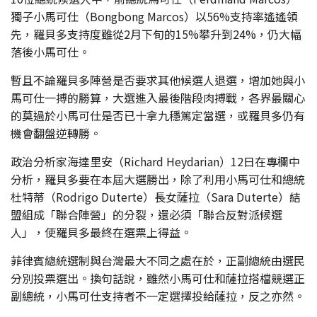
獨子小馬可仕（Bongbong Marcos）以56%支持率遙遙領
先，羅貝多支持度雖從2月下旬的15%攀升到24%，仍大幅
落後小馬可仕。
暫且不論羅貝多陣營是否要求其他候選人退選，增加她與小
馬可仕一搏的勝算，大選進入最後階段肉搏戰，各界最關心
的莫過於小馬可仕是否已十拿九穩篤定當選，或羅貝多仍有
機會翻盤逆轉勝。
政治分析家海達里安（Richard Heydarian）12日在專欄中
分析，羅貝多要在本屆大選勝出，除了利用小馬可仕和總統
杜特蒂（Rodrigo Duterte）長女薩拉（Sara Duterte）結
盟組成「聯合陣營」的分裂，還必須「聯合反對派候選
人」，使羅貝多最終在選票上得益。
菲律賓總統選制與台灣最大不同之處在於，正副總統由選民
分別投票選出。換句話說，雖然小馬可仕和薩拉搭檔競選正
副總統，小馬可仕支持者不一定選擇投給薩拉，反之亦然。