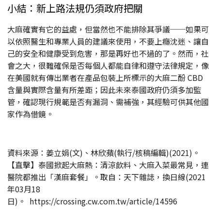
小結：新上路法規仍須政府把關
大麻確實有它的益處，但當然也不能排除其爭議──如果可
以依照醫生和專業人員的建議來使用，不要上癮沈迷、讓自
己的安全和健康受到危害，那是再好也不過的了。然而，社
會之大，很難確保是否每個人都能自律和遵守法律規定，像
在美國就有傳出業者在產品包裝上所標示的大麻二酚 CBD
含量與實際含量有所差距；因此未來泰國政府仍須多加監
管，確認現行規範是否有漏洞、需補強，其經驗可供其他國
家作為借鏡。
資料來源：姜立娟(文)、林欣蘋(執行/核稿編輯)(2021)。
【直擊】泰國掀起大麻熱：清涼飲料、大麻入菜最常見，連
醫院都推出「漢麻套餐」。取自：天下雜誌，換日線(2021
年03月18
日)。 https://crossing.cw.com.tw/article/14596