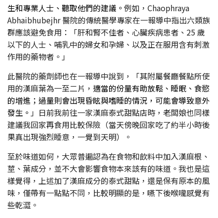
生和專業人士、聽取他們的建議。
例如，Chaophraya
Abhaibhubejhr 醫院的傳統醫學專家在一報導中指出六類族
群應該避免食用：「肝和腎不佳者、心臟疾病患者、25 歲
以下的人士、哺乳中的婦女和孕婦、以及正在服用含有刺激
作用的藥物者。」
此醫院的藥劑師也在一報導中說到，「其附屬餐廳餐點所使
用的漢麻葉為一至二片，
適當的份量有助放鬆、睡眠、食慾
的增進；過量則會出現昏眩與嗜睡的情況，可能會導致意外
發生。
」日前我前往一家漢麻泰式甜點店時，老闆娘也同樣
建議我回家再食用比較保險（當天傍晚回家吃了約半小時後
果真出現強烈睡意，一覺到天明）。
至於味道如何，大眾普遍認為在食物和飲料中加入漢麻根、
莖、葉成分，並不大會影響食物本來該有的味道。我也是這
樣覺得，上述加了漢麻成分的泰式甜點，還是保有原本的風
味，僅帶有一點點不同，比較明顯的是，嚥下後喉嚨感覺有
些乾澀。