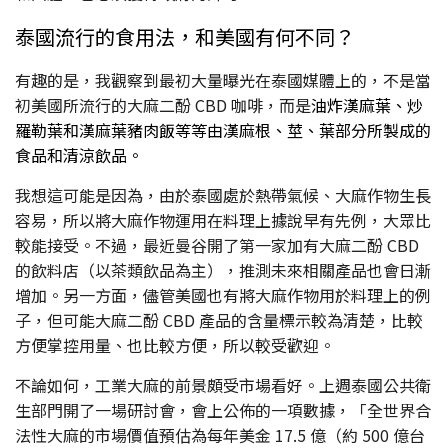
泰國流行的食用法，和美國有何不同？
有趣的是，我觀察到最初大量曝光在泰國媒體上的，不是當
初美國所流行的大麻二酚 CBD 咖啡，而是
油炸漢麻葉、炒
羅勒葉和漢麻葉豬肉飯等等由漢麻根、莖、葉部分所製成的
食品和清涼飲品。
我想這可能是因為，由於泰國處於熱帶氣候、大麻作物生長
容易，所以將大麻作物運用在料理上據說早有先例，大眾比
較能接受。不過，最近曼谷開了第一家加有大麻二酚 CBD
的飲料店（以茶類飲品為主），推測未來相關產品也會日漸
增加。另一方面，儘管美國也有將大麻作物用於料理上的例
子，但可能大麻二酚 CBD 產品的含量標示較為清楚，比較
方便掌控用量、也比較方便，所以較受歡迎。
不論如何，工業大麻的前景頗受市場看好。上週泰國公共衛
生部門開了一場研討會，會上公佈的一項數據，「全世界合
法性大麻的市場價值預估為每年美金 17.5 億（約 500 億台