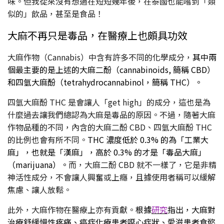
味。但我從來沒有想過在短短幾年後，在泰國也能嚐到「類
似的」飲品，甚至是食品！
大麻不再只是毒品，在醫療上也頗具功效
大麻作物（Cannabis）中含有許多不同的化學成分，
其中兩
個最主要的是上述的大麻二酚（cannabinoids, 簡稱 CBD）
和四氫大麻酚（tetrahydrocannabinol，簡稱 THC）。
四氫大麻酚 THC 是會讓人「get high」的成分，這也是為
什麼過去讓我們總認為大麻是毒品的原因。不過，隨著大麻
作物品種的不同，內含的大麻二酚 CBD、四氫大麻酚 THC
的比例也會有所不同。
THC 濃度低於 0.3% 的為「工業大
麻」，也就是「漢麻」，高於 0.3% 的才是「毒品大麻」
（marijuana）。
而，大麻二酚 CBD 就不一樣了，它是非精
神活性成分，不會讓人興奮或上癮，且據使用者稱可以緩解
焦慮、讓人放鬆。
此外，大麻作物在醫療上亦有貢獻。
根據
研究
指出，大麻對
治療舒緩慢性疼痛、癌症化療患者噁心症狀、愛滋患者食慾