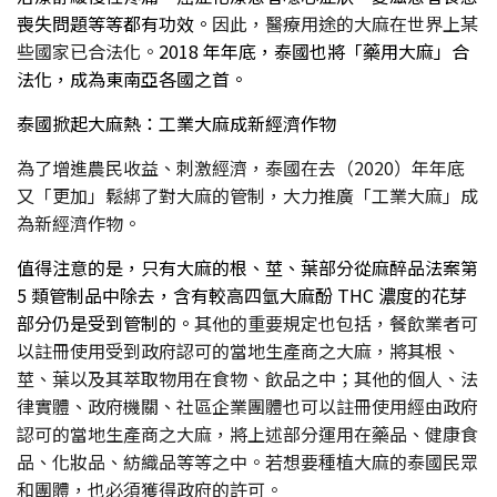
喪失問題等等都有功效。
因此，醫療用途的大麻在世界上某
些國家已合法化。
2018 年年底，泰國也將「藥用大麻」合
法化，成為東南亞各國之首。
泰國掀起大麻熱：工業大麻成新經濟作物
為了增進農民收益、刺激經濟，泰國在去（2020）年年底
又「更加」鬆綁了對大麻的管制，大力推廣「工業大麻」成
為新經濟作物。
值得注意的是，只有大麻的根、莖、葉部分從麻醉品法案第
5 類管制品中除去，含有較高四氫大麻酚 THC 濃度的花芽
部分仍是受到管制的。
其他的重要規定也包括，餐飲業者可
以註冊使用受到政府認可的當地生產商之大麻，將其根、
莖、葉以及其萃取物用在食物、飲品之中；其他的個人、法
律實體、政府機關、社區企業團體也可以註冊使用經由政府
認可的當地生產商之大麻，將上述部分運用在藥品、健康食
品、化妝品、紡織品等等之中。若想要種植大麻的泰國民眾
和團體，也必須獲得政府的許可。