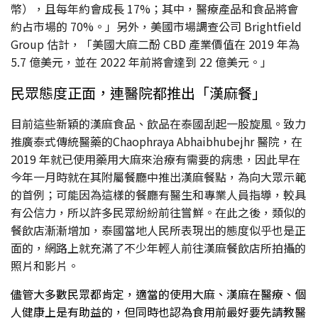
幣），且每年約會成長 17%；其中，醫療產品和食品將會
約占市場的 70%。」另外，美國市場調查公司 Brightfield
Group 估計，「美國大麻二酚 CBD 產業價值在 2019 年為
5.7 億美元，並在 2022 年前將會達到 22 億美元。」
民眾態度正面，連醫院都推出「漢麻餐」
目前這些新穎的漢麻食品、飲品在泰國刮起一股旋風。致力
推廣泰式傳統醫藥的Chaophraya Abhaibhubejhr 醫院，在
2019 年就已使用藥用大麻來治療有需要的病患，因此早在
今年一月時就在其附屬餐廳中推出漢麻餐點，為向大眾示範
的首例；可能因為這樣的餐廳有醫生和專業人員指導，較具
有公信力，所以許多民眾紛紛前往嘗鮮。在此之後，類似的
餐飲店漸漸增加，泰國當地人民所表現出的態度似乎也是正
面的，網路上就充滿了不少年輕人前往漢麻餐飲店所拍攝的
照片和影片。
儘管大多數民眾都肯定，適當的使用大麻、漢麻在醫療、個
人健康上是有助益的，但同時也認為食用前最好要先請教醫