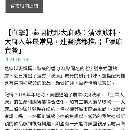
官方相關連結
【直擊】泰國掀起大麻熱：清涼飲料、
大麻入菜最常見，連醫院都推出「漢麻
套餐」
2021-03-18
這家以斑斕葉汁製成的香 Q 糕點聞名的老字號泰式甜點
店，近日推出了混有「漢麻」成分的創新口味，並搭配同樣
含有這兩種成分的飲品，頗受好評，筆者也前往嘗試。
記得 2018 年年底時，美國通過了農業改良法案，「工業大
麻」的生產和銷售變得合法化，加有工業大麻萃取物──
大
麻二酚
的咖啡頓時在紐約、洛杉磯等城市蔚為風尚，據消費
者說，喝上一杯即能減緩心中的焦慮感。當時的我對這樣新
穎的飲品感到很有興趣，期望有一天能到美國親身品嚐其滋