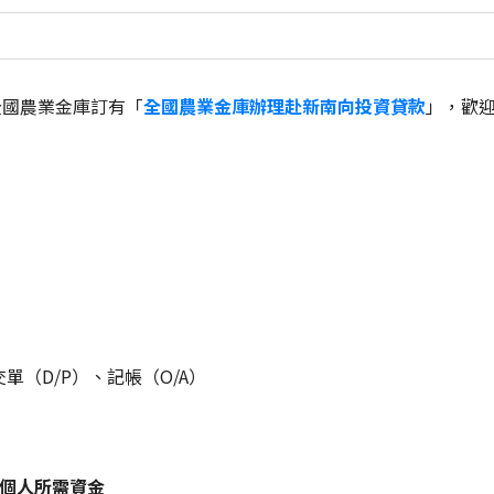
全國農業金庫訂有「
全國農業金庫辦理赴新南向投資貸款
」，歡
單（D/P）、記帳（O/A）
個人所需資金