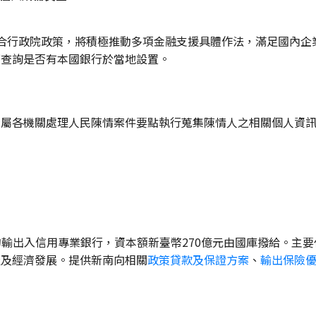
金管會配合行政院政策，將積極推動多項金融支援具體作法，滿足國
可查詢是否有本國銀行於當地設置。
所屬各機關處理人民陳情案件要點執行蒐集陳情人之相關個人資訊
」的輸出入信用專業銀行，資本額新臺幣270億元由國庫撥給。主
級及經濟發展。提供新南向相關
政策貸款及保證方案
、
輸出保險