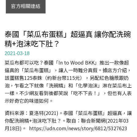
官方相關連結
泰國「菜瓜布蛋糕」超逼真 讓你配洗碗
精+泡沫吃下肚？
2021-03-18
菜瓜布都可以吃？
泰國
「In to Wood BKK」推出一款像超
逼真的「菜瓜布蛋糕」，讓人一時難分真假。據店方介紹，
該蛋糕售125泰銖（約新台幣115元），另配紅色糖漿跟奶
泡，乍看之下就像「洗碗精」和「化學泡沫」淋在菜瓜布上
一樣。不少網友看到後都笑說「吃不下去！」，但也有人表
示好奇它的味道如何。
資料來源：夏洛特(2021)。泰國「菜瓜布蛋糕」超逼真，讓
你配洗碗精+泡沫吃下肚？。取自：聯合新聞網(2021年03
月18日)。 https://udn.com/news/story/6812/5327623