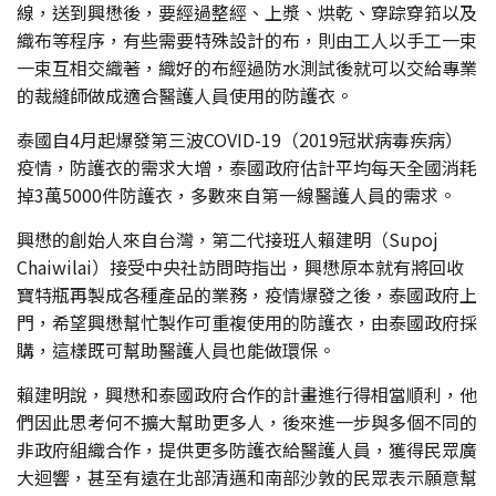
線，送到興懋後，要經過整經、上漿、烘乾、穿踪穿筘以及
織布等程序，有些需要特殊設計的布，則由工人以手工一束
一束互相交織著，織好的布經過防水測試後就可以交給專業
的裁縫師做成適合醫護人員使用的防護衣。
泰國自4月起爆發第三波COVID-19（2019冠狀病毒疾病）
疫情，防護衣的需求大增，泰國政府估計平均每天全國消耗
掉3萬5000件防護衣，多數來自第一線醫護人員的需求。
興懋的創始人來自台灣，第二代接班人賴建明（Supoj
Chaiwilai）接受中央社訪問時指出，興懋原本就有將回收
寶特瓶再製成各種產品的業務，疫情爆發之後，泰國政府上
門，希望興懋幫忙製作可重複使用的防護衣，由泰國政府採
購，這樣既可幫助醫護人員也能做環保。
賴建明說，興懋和泰國政府合作的計畫進行得相當順利，他
們因此思考何不擴大幫助更多人，後來進一步與多個不同的
非政府組織合作，提供更多防護衣給醫護人員，獲得民眾廣
大迴響，甚至有遠在北部清邁和南部沙敦的民眾表示願意幫