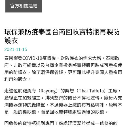
官方相關連結
環保兼防疫泰國台商回收寶特瓶再製防
護衣
2021-11-15
泰國爆發COVID-19疫情後，對防護衣的需求大增，泰國政
府、非政府組織以及台商企業投身將寶特瓶再製成可重複使
用的防護衣，除了環保還省錢，更可藉此提升泰國人重複再
利用的觀念。
走進位於羅勇府（Rayong）的興懋（Thai Taffeta）工廠，
產線正在加緊趕工，排列整齊的機台不停地運轉，廠房內充
滿機器運轉的轟隆聲，不過機器上織的布有點特殊，原料不
是一般的棉紗線，而是回收寶特瓶處理過後的紗線。
回收後的寶特瓶送到專門工廠處理清潔並撚成一條條的紗