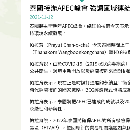
泰國接辦APEC峰會 強調區域連
2021-11-12
泰國將主辦明年APEC峰會，總理帕拉育今天表
持環境永續發展。
帕拉育（Prayut Chan-o-cha）今天泰
（Thanakorn Wangboonkongchana）轉述帕
帕拉育說，由於COVID-19（2019冠狀病毒
公共衛生、邊境重新開放以及經濟復甦來面對挑
帕拉育表示，現在正是時候打造能夠永續且平衡發展的後疫情
時代經濟復甦的國家戰略，BCG經濟模式也將成為2
帕拉育表示，泰國將把APEC已達成的成就以及2040
永續性和參與性。
帕拉育說，2022年泰國將確保APEC對所有
易區（FTAAP），並回應新的貿易相關議題如