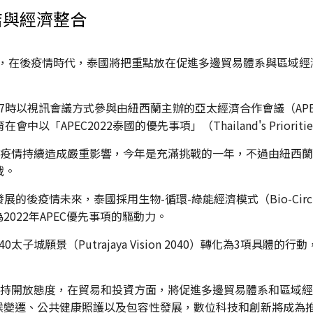
結與經濟整合
示，在後疫情時代，泰國將把重點放在促進多邊貿易體系與區域
國時間上午7時以視訊會議方式參與由紐西蘭主辦的亞太經濟合作會議（
拉育在會中以「APEC2022泰國的優先事項」（Thailand's Prioriti
疾病）疫情持續造成嚴重影響，今年是充滿挑戰的一年，不過由紐西蘭主
戰。
未來，泰國採用生物-循環-綠能經濟模式（Bio-Circular-Gre
022年APEC優先事項的驅動力。
太子城願景（Putrajaya Vision 2040）轉化為3項具
機會保持開放態度，在貿易和投資方面，將促進多邊貿易體系和區
氣候變遷、公共健康照護以及包容性發展，數位科技和創新將成為