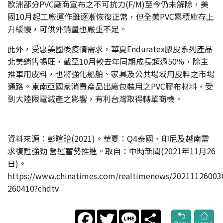
歐洲部分PVC廠商宣布之不可抗力(F/M)至今仍未解除，美
國10月起工廠運作雖逐漸恢復正常，但全美PVC累積庫存上
升緩慢，可供外銷量也嚴重不足。
此外，受惠美國後疫情需求，華夏Enduratex膠皮系列產品
北美銷售暢旺，截至10月較去年同期成長超過50％，除主
推車用皮料，也將強化船舶、家具及公共場域用皮料之市場
通路。東南亞國家消費產品出廠包裝用之PVC膠布材料，受
到大陸限電減產之影響，有利台灣取得轉單商機。
資料來源：彭暄貽(2021)。華夏：Q4泰國、印尼及越南需
求復甦強勁 營運蓄勢推進。取自：中時新聞(2021年11月26
日)。
https://www.chinatimes.com/realtimenews/20211126003
260410?chdtv
Facebook
Twitter
Line
Share