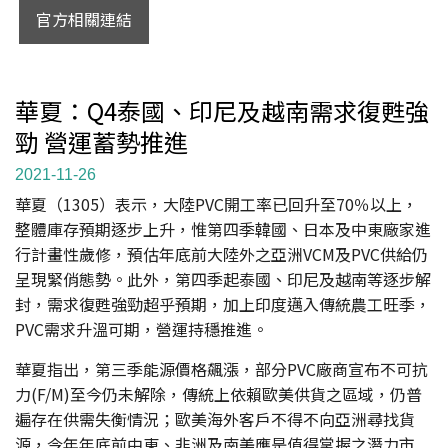
官方相關連結
華夏：Q4泰國、印尼及越南需求復甦強
勁 營運蓄勢推進
2021-11-26
華夏（1305）表示，大陸PVC開工率已回升至70％以上，
整體庫存預期逐步上升，惟第四季韓國、日本及中東廠家進
行計畫性歲修，預估年底前大陸外之亞洲VCM及PVC供給仍
呈現緊俏態勢。此外，第四季起泰國、印尼及越南等逐步解
封，需求復甦強勁超乎預期，加上印度邁入傳統農工旺季，
PVC需求升溫可期，營運持穩推進。
華夏指出，第三季能源價格飆漲，部分PVC廠商宣布不可抗
力(F/M)至今仍未解除，傳統上依賴歐美供貨之區域，仍普
遍存在供需失衡情況；歐美海外客戶不得不向亞洲尋找貨
源，今年年底前中東、非洲及南美應是值得掌握之潛力市