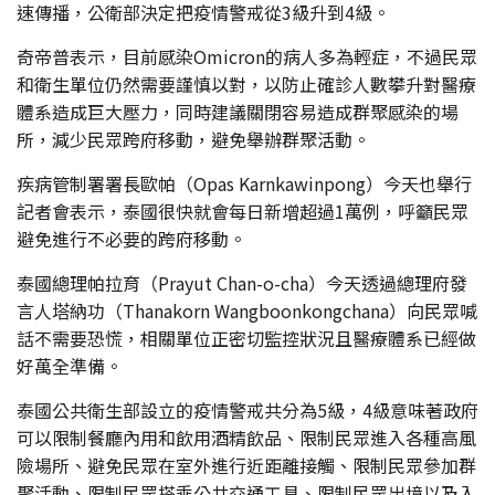
速傳播，公衛部決定把疫情警戒從3級升到4級。
奇帝普表示，目前感染Omicron的病人多為輕症，不過民眾
和衛生單位仍然需要謹慎以對，以防止確診人數攀升對醫療
體系造成巨大壓力，同時建議關閉容易造成群聚感染的場
所，減少民眾跨府移動，避免舉辦群聚活動。
疾病管制署署長歐帕（Opas Karnkawinpong）今天也舉行
記者會表示，泰國很快就會每日新增超過1萬例，呼籲民眾
避免進行不必要的跨府移動。
泰國總理帕拉育（Prayut Chan-o-cha）今天透過總理府發
言人塔納功（Thanakorn Wangboonkongchana）向民眾喊
話不需要恐慌，相關單位正密切監控狀況且醫療體系已經做
好萬全準備。
泰國公共衛生部設立的疫情警戒共分為5級，4級意味著政府
可以限制餐廳內用和飲用酒精飲品、限制民眾進入各種高風
險場所、避免民眾在室外進行近距離接觸、限制民眾參加群
聚活動、限制民眾搭乘公共交通工具、限制民眾出境以及入