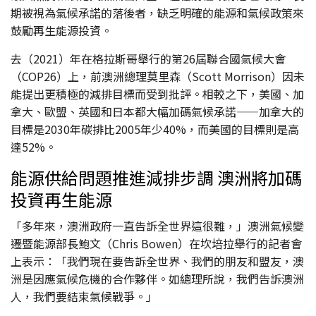
期被視為氣候承諾的落後者，缺乏明確的能源和氣候政策來
鼓勵再生能源投資。
去（2021）年在格拉斯哥舉行的第26屆聯合國氣候大會
（COP26）上，前澳洲總理莫里森（Scott Morrison）因未
能提出更積極的減排目標而受到批評。相較之下，美國、加
拿大、歐盟、英國和日本都大幅加碼氣候承諾——加拿大的
目標是2030年碳排比2005年少40%，而美國的目標則是高
達52%。
能源供給問題推進減排步調 澳洲將加碼
投資再生能源
「多年來，澳洲政府一直告訴全世界這很難，」澳洲氣候變
遷暨能源部長鮑文（Chris Bowen）在坎培拉舉行的記者會
上表示：「我們現在要告訴全世界、我們的朋友和盟友，澳
洲是因應氣候危機的合作夥伴。如總理所說，我們告訴澳洲
人，我們要結束氣候戰爭。」