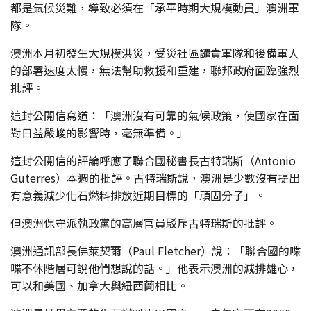
都是氣候災難，導致必須在「承平時期大規模動員」澳洲軍
隊。
澳洲本月初發生大規模洪災，受災社區譴責軍隊和後備軍人
的部署速度太慢，無法幫助救援和重建，聯邦政府面臨強烈
批評。
這封公開信寫道：「澳洲沒有可靠的氣候政策，使國家在面
對日益嚴峻的影響時，毫無準備。」
這封公開信的評論呼應了聯合國秘書長古特瑞斯（Antonio
Guterres）本週的批評。古特瑞斯說，澳洲是少數沒有提出
有意義減少化石燃料排放近期目標的「頑固分子」。
但澳洲保守派執政黨的高層官員駁斥古特瑞斯的批評。
澳洲通訊部長佛萊契爾（Paul Fletcher）說：「聯合國的喋
喋不休階層可說他們想說的話。」他表示澳洲的減排雄心，
可以和美國、加拿大與紐西蘭相比。