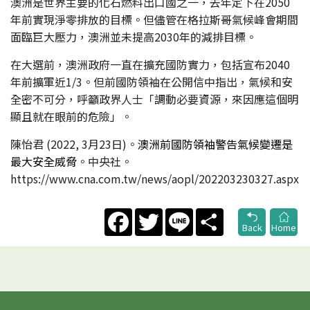
澳洲是世界主要的化石燃料出口國之一，去年定下在2050
年前實現淨零排放的目標。但儘管在格拉斯哥氣候峰會期間
面臨巨大壓力，澳洲並未提高2030年的減排目標。
在大選前，澳洲政府一直在擴充國防實力，包括宣布2040
年前擴軍近1/3。但前國防領袖在公開信中指出，氣候和安
全密不可分，呼籲政界人士「調動必要資源，來因應這個明
顯且就在眼前的危險」。
陳怡君 (2022, 3月23日)。
澳洲前國防領袖警告氣候變遷是
最大安全威脅
。中央社。
https://www.cna.com.tw/news/aopl/202203230327.aspx
Facebook
Twitter
Line
Share
Back
Home