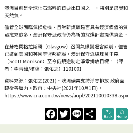
澳洲目前是全球化石燃料的首要出口國之一，特別是煤炭和
天然氣。
儘管全球面臨氣候危機，且對新煤礦是否具有經濟價值的質
疑愈來愈多，澳洲保守派政府仍為新的採煤計畫提供資金。
在蘇格蘭格拉斯哥（Glasgow）召開氣候變遷會談前，儘管
已遭到美國和英國等盟邦施壓，澳洲保守派總理莫里森
（Scott Morrison）至今仍規避制定淨零排放目標。（譯
者：李晉緯/核稿：張佑之）1101001
資料來源：張佑之(2021)。澳洲礦業支持淨零排放 政府面
臨從善壓力。取自：中央社(2021年10月1日)。
https://www.cna.com.tw/news/aopl/202110010338.aspx
Facebook
Twitter
Line
Share
Back
Home